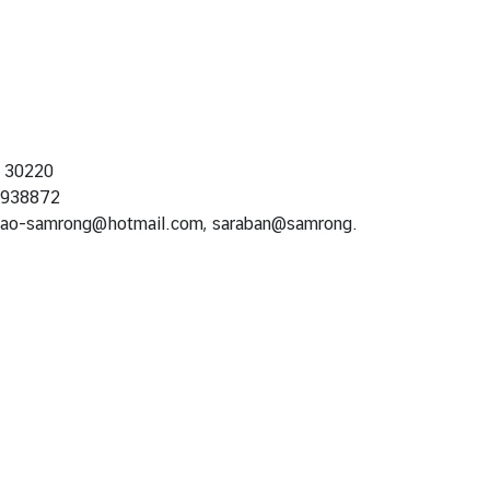
า 30220
-938872
ao-samrong@hotmail.com, saraban@samrong.