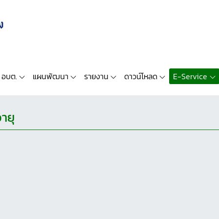
 อบต.
แผนพัฒนา
รายงาน
ดาวน์โหลด
E-Service
อายุ