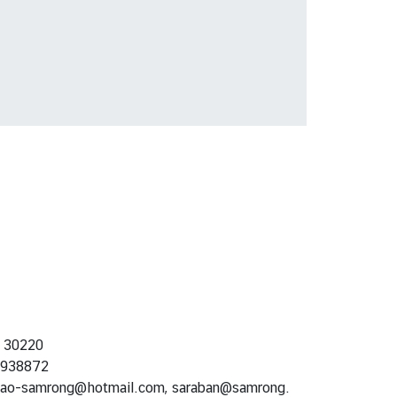
า 30220
-938872
ao-samrong@hotmail.com, saraban@samrong.