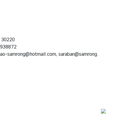
า 30220
-938872
ao-samrong@hotmail.com, saraban@samrong.