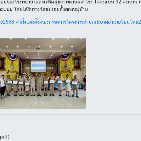
ิดชอบของโรงพยาบาลส่งเสริมสุขภาพตำบลสำโรง ได้คะแนน 92 คะแนน แล
แนน โดยได้รับรางวัลชมเชยทั้งสองหมู่บ้าน
ทย2568
คำสั่งแต่งตั้งคณะกรรมการโครงการตำบลสะอาดอำเภอโนนไทย
(pdf)