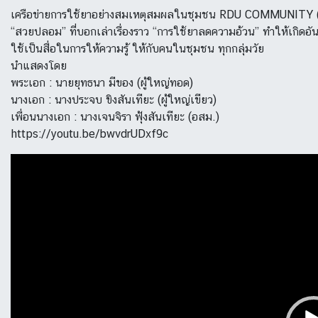
เครือข่ายการใช้ยาอย่างสมเหตุสมผลในชุมชน RDU COMMUNITY (บ
“สวยปลอม” ที่บอกเล่าเรื่องราว “การใช้ยาลดความอ้วน” ทำให้เกิดอ
ใช้เป็นสื่อในการให้ความรู้ ให้กับคนในชุมชน ทุกกลุ่มวัย
นำแสดงโดย
พระเอก : นายยุทธนา มีของ (ผู้ใหญ่ทอด)
นางเอก : นางประจบ ขิงสันเทียะ (ผู้ใหญ่เขียว)
เพื่อนนางเอก : นางเจนจิรา ฟุ้งสันเทียะ (อสม.)
https://youtu.be/bwvdrUDxf9c
ตัว
เล่น
ไฟล์
วิดีโอ